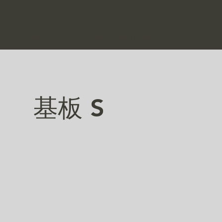
SCIENTIA
Capital Hedge Fund
基板 S