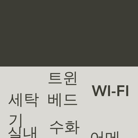
트윈
WI-FI
세탁
베드
기
수화
실내
어메